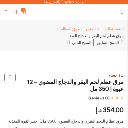
العربية
English
(
الإنجليزية
)
1
الصفحة الرئيسية
المتجر
مرق العظام
مرق عظم لحم البقر والدجاج العضوي – 12 عبوة | 350 مل
المنتج السابق
المنتج التالي
مرق العظام
مرق عظم لحم البقر والدجاج العضوي – 12
عبوة | 350 مل
reviews)
0
(
3
تم
التقييم
354,00
د.إ
بـ
5.00
من 5
بناءً
مرق عظام اللحم البقري والدجاج العضوي (350 مل) اختبر القوة المغذية
على
تقييم