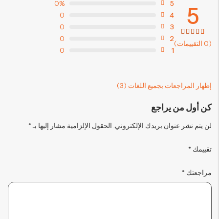
0%
5
5
0
4
0
3
0
2
3
تم
(0 التقييمات)
التقييم
0
1
بـ
5.00
من 5
بناءً
على
تقييم
عملاء
إظهار المراجعات بجميع اللغات (3)
كن أول من يراجع
لن يتم نشر عنوان بريدك الإلكتروني.
الحقول الإلزامية مشار إليها بـ
*
تقييمك
*
مراجعتك
*