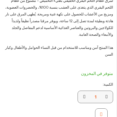
لمرق عظام اللحم البقري الحقيقي بطيء التحميص – مصنوع من عظام
عملاء
اللحم البقري الذي يتغذى على العشب بنسبة 100%، والخضروات العضوية،
ومزيج من الأعشاب للحصول على نكهة غنية ومريحة. يُطهى المرق على نار
هادئة وبطيئة لمدة تصل إلى 12 ساعة، ويوفر مرقنا مصدراً نظيفاً ولذيذاً
للكولاجين والبروتين والعناصر الغذائية الأساسية لدعم المفاصل والجلد
والأمعاء والصحة العامة.
هذا المنتج آمن ومناسب للاستخدام من قبل النساء الحوامل والأطفال وكبار
السن
متوفر في المخزون
الكمية: