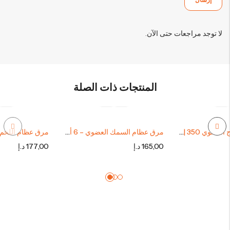
لا توجد مراجعات حتى الآن.
المنتجات ذات الصلة
مرق عظام الدجاج العضوي 6x | 350 مل
مرق عظام السمك العضوي – 6 أكواب
165,00
د.إ
177,00
د.إ